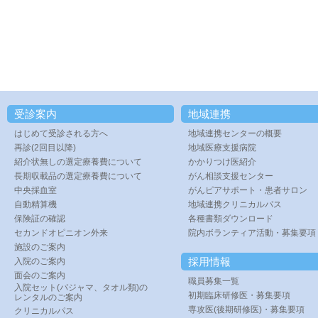
受診案内
地域連携
はじめて受診される方へ
地域連携センターの概要
再診(2回目以降)
地域医療支援病院
紹介状無しの選定療養費について
かかりつけ医紹介
長期収載品の選定療養費について
がん相談支援センター
中央採血室
がんピアサポート・患者サロン
自動精算機
地域連携クリニカルパス
保険証の確認
各種書類ダウンロード
セカンドオピニオン外来
院内ボランティア活動・募集要項
施設のご案内
採用情報
入院のご案内
面会のご案内
職員募集一覧
入院セット(パジャマ、タオル類)の
初期臨床研修医・募集要項
レンタルのご案内
専攻医(後期研修医)・募集要項
クリニカルパス