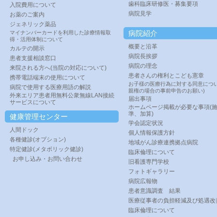
歯科臨床研修医・募集要項
入院費用について
病院見学
お薬のご案内
ジェネリック薬品
病院紹介
マイナンバーカードを利用した診療情報取
得・活用体制について
概要と沿革
カルテの開示
病院長挨拶
患者支援相談窓口
病院の理念
来院される方へ(当院の対応について)
患者さんの権利とこども憲章
携帯電話端末の使用について
お子様の医療行為に対する同意につい
病院で使用する医療用語の解説
親権の場合の事前申告のお願い)
外来エリア患者用無料公衆無線LAN接続
届出事項
サービスについて
ホームページ掲載が必要な事項(
準、加算)
健康管理センター
学会認定状況
人間ドック
個人情報保護方針
各種健診(オプション)
地域がん診療連携拠点病院
特定健診(メタボリック健診)
臨床倫理について
お申し込み・お問い合わせ
旧看護専門学校
フォトギャラリー
病院広報物
患者意識調査 結果
医療従事者の負担軽減及び処遇改
臨床倫理について