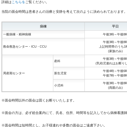
詳細は
こちらを
ご覧ください。
当院の面会時間は患者さんの治療と安静を考えて次のように決められております
病棟
平日
一般病棟・精神病棟
午後3時～午後8
午後3時～午後8
救命救急センター・ICU・CCU
上記時間帯のうち1
(家族のみ)
午後3時～午後8
産科
(乳幼児連れはお断りし
午後4時～午後6
周産期センター
新生児室
午後7時～午後8
午後3時～午後8
小児科
(両親のみ)
※面会時間以外の面会は固くお断りいたします。
※面会の方は、必ず総合案内にて、氏名、住所、時間等を記入してから病棟看護
※面会時間は短時間とし、お子様連れや多数の面会はご遠慮下さい。