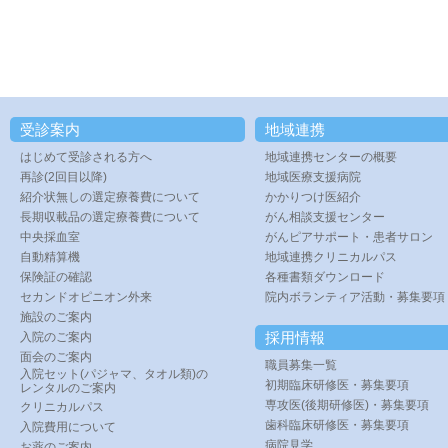
受診案内
地域連携
はじめて受診される方へ
地域連携センターの概要
再診(2回目以降)
地域医療支援病院
紹介状無しの選定療養費について
かかりつけ医紹介
長期収載品の選定療養費について
がん相談支援センター
中央採血室
がんピアサポート・患者サロン
自動精算機
地域連携クリニカルパス
保険証の確認
各種書類ダウンロード
セカンドオピニオン外来
院内ボランティア活動・募集要項
施設のご案内
採用情報
入院のご案内
面会のご案内
職員募集一覧
入院セット(パジャマ、タオル類)の
初期臨床研修医・募集要項
レンタルのご案内
専攻医(後期研修医)・募集要項
クリニカルパス
歯科臨床研修医・募集要項
入院費用について
病院見学
お薬のご案内