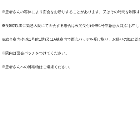
※患者さんの容体により面会をお断りすることがあります。又はその時間を制限
※夜8時以降に緊急入院にて面会する場合は夜間受付(外来1号館急患入口)にお申
※総合案内(外来1号館1階)又はA棟案内で面会バッヂを受け取り、お帰りの際に
※院内は面会バッヂをつけてください。
※患者さんへの郵送物はご遠慮ください。