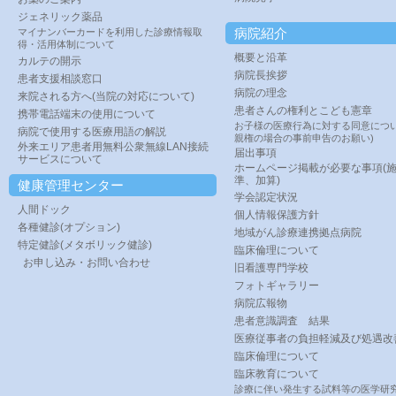
ジェネリック薬品
病院紹介
マイナンバーカードを利用した診療情報取
得・活用体制について
概要と沿革
カルテの開示
病院長挨拶
患者支援相談窓口
病院の理念
来院される方へ(当院の対応について)
患者さんの権利とこども憲章
携帯電話端末の使用について
お子様の医療行為に対する同意につい
病院で使用する医療用語の解説
親権の場合の事前申告のお願い)
外来エリア患者用無料公衆無線LAN接続
届出事項
サービスについて
ホームページ掲載が必要な事項(
準、加算)
健康管理センター
学会認定状況
人間ドック
個人情報保護方針
各種健診(オプション)
地域がん診療連携拠点病院
特定健診(メタボリック健診)
臨床倫理について
お申し込み・お問い合わせ
旧看護専門学校
フォトギャラリー
病院広報物
患者意識調査 結果
医療従事者の負担軽減及び処遇改
臨床倫理について
臨床教育について
診療に伴い発生する試料等の医学研