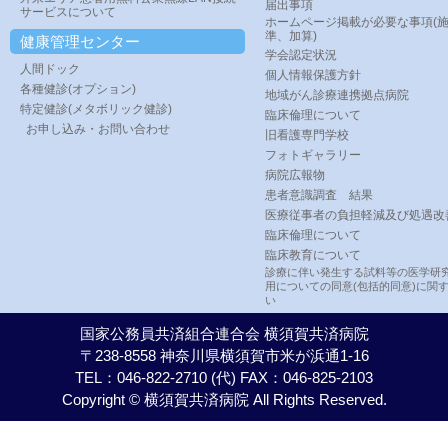
届出事項
サービスについて
ホームページ掲載が必要な事項(
準、加算)
健康管理センター
学会認定状況
人間ドック
個人情報保護方針
各種健診(オプション)
地域がん診療連携拠点病院
特定健診(メタボリック健診)
臨床倫理について
お申し込み・お問い合わせ
旧看護専門学校
フォトギャラリー
病院広報物
患者意識調査 結果
医療従事者の負担軽減及び処遇改
臨床倫理について
臨床教育について
診療に伴い発生する試料等の医学研
用についての同意(包括的同意)に関
い
国家公務員共済組合連合会 横須賀共済病院
〒238-8558 神奈川県横須賀市米が浜通1-16
TEL：046-822-2710 (代) FAX：046-825-2103
Copyright © 横須賀共済病院 All Rights Reserved.