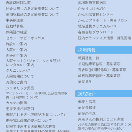
再診(2回目以降)
地域医療支援病院
紹介状無しの選定療養費について
かかりつけ医紹介
長期収載品の選定療養費について
がん相談支援センター
中央採血室
がんピアサポート・患者サロン
自動精算機
地域連携クリニカルパス
保険証の確認
各種書類ダウンロード
セカンドオピニオン外来
院内ボランティア活動・募集要項
施設のご案内
採用情報
入院のご案内
面会のご案内
職員募集一覧
入院セット(パジャマ、タオル類)の
初期臨床研修医・募集要項
レンタルのご案内
専攻医(後期研修医)・募集要項
クリニカルパス
歯科臨床研修医・募集要項
入院費用について
病院見学
お薬のご案内
ジェネリック薬品
病院紹介
マイナンバーカードを利用した診療情報取
得・活用体制について
概要と沿革
カルテの開示
病院長挨拶
患者支援相談窓口
病院の理念
来院される方へ(当院の対応について)
患者さんの権利とこども憲章
携帯電話端末の使用について
お子様の医療行為に対する同意につい
病院で使用する医療用語の解説
親権の場合の事前申告のお願い)
外来エリア患者用無料公衆無線LAN接続