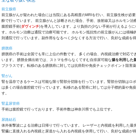
前立腺癌
前立腺がんが疑われた場合には当院にある高精度のMRIを行い、前立腺生検が必
酔で行っています。 前立腺がんと診断された場合、手術、放射線又はホルモン治
腹腔鏡手術(
ダヴィンチ
)を導入しています。より負担の少ない手術が行えるよう
す。ホルモン治療は通院で治療可能です。 ホルモン抵抗性の前立腺がんには積極
則通院で行っています。副作用をなるべく少なくする方法で行い、良好な成績を
膀胱癌
膀胱癌の手術は全国でも常に上位の件数です。 多くの場合、内視鏡治療で対応で
います。 膀胱全摘出術では、ストマを作らなくてすむ自排尿可能な
腸を利用した
プクラスです。転移のある膀胱癌に対しては抗癌剤や免疫チェックポイント阻害
腎がん
腎を温存できるケースは可能な限り腎部分切除を行っています。腎部分切除はロ
は多くの場合腹腔鏡で行っています。転移のある腎癌に対しては分子標的薬や免
す。
腎盂尿管癌
手術は腹腔鏡で行っております。手術件数は神奈川県でも上位です。
尿路結石
体外衝撃波による治療は日帰りで行っています。 レーザーと内視鏡を利用した最
腎臓に直接入れる内視鏡と尿道から入れる内視鏡を併用して行い、良好な成績が