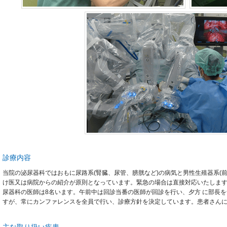
診療内容
当院の泌尿器科ではおもに尿路系(腎臓、尿管、膀胱など)の病気と男性生殖器系(
け医又は病院からの紹介が原則となっています。緊急の場合は直接対応いたします。
尿器科の医師は8名います。午前中は回診当番の医師が回診を行い、夕方 に部長
すが、常にカンファレンスを全員で行い、診療方針を決定しています。患者さん
主な取り扱い疾患