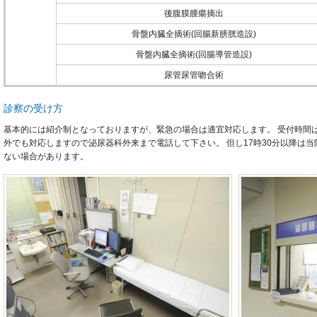
後腹膜腫瘍摘出
骨盤内臓全摘術(回腸新膀胱造設)
骨盤内臓全摘術(回腸導管造設)
尿管尿管吻合術
診察の受け方
基本的には紹介制となっておりますが、緊急の場合は適宜対応します。 受付時間は午
外でも対応しますので泌尿器科外来まで電話して下さい。 但し17時30分以降は
ない場合があります。