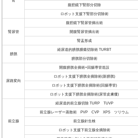
腎
腹腔鏡下腎部分切除
ロボット支援下腎部分切除術
腹腔鏡下腎尿管摘出術
腎尿管
開腹腎尿管摘出術
腎盂形成
経尿道的膀胱腫瘍切除術 TURBT
膀胱
膀胱部分切除術
開腹膀胱全摘術+回腸導管造設
ロボット支援下膀胱全摘除術(新膀胱)
尿路変向
ロボット支援下膀胱全摘除術(回腸導管)
ロボット支援下膀胱全摘除術(尿管皮膚瘻)
経尿道的前立腺切除 TURP TUVP
前立腺レーザー蒸散術 PVP CVP XPS ツリウム
前立腺
前立腺針生検
ロボット支援下前立腺全摘除術