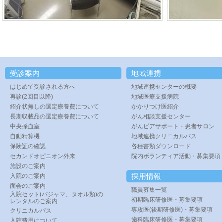
受診案内
地域連携
はじめて受診される方へ
地域連携センターの概要
再診(2回目以降)
地域医療支援病院
紹介状無しの選定療養費について
かかりつけ医紹介
長期収載品の選定療養費について
がん相談支援センター
中央採血室
がんピアサポート・患者サロン
自動精算機
地域連携クリニカルパス
保険証の確認
各種書類ダウンロード
セカンドオピニオン外来
院内ボランティア活動・募集要項
施設のご案内
採用情報
入院のご案内
面会のご案内
職員募集一覧
入院セット(パジャマ、タオル類)の
初期臨床研修医・募集要項
レンタルのご案内
専攻医(後期研修医)・募集要項
クリニカルパス
歯科臨床研修医・募集要項
入院費用について