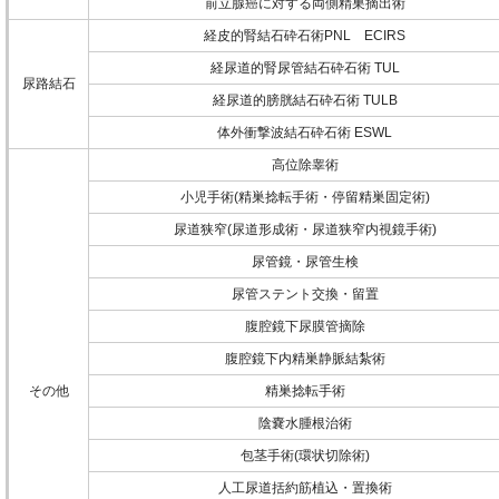
前立腺癌に対する両側精巣摘出術
経皮的腎結石砕石術PNL ECIRS
経尿道的腎尿管結石砕石術 TUL
尿路結石
経尿道的膀胱結石砕石術 TULB
体外衝撃波結石砕石術 ESWL
高位除睾術
小児手術(精巣捻転手術・停留精巣固定術)
尿道狭窄(尿道形成術・尿道狭窄内視鏡手術)
尿管鏡・尿管生検
尿管ステント交換・留置
腹腔鏡下尿膜管摘除
腹腔鏡下内精巣静脈結紮術
その他
精巣捻転手術
陰嚢水腫根治術
包茎手術(環状切除術)
人工尿道括約筋植込・置換術