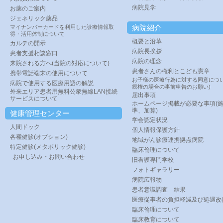
病院見学
お薬のご案内
ジェネリック薬品
病院紹介
マイナンバーカードを利用した診療情報取
得・活用体制について
概要と沿革
カルテの開示
病院長挨拶
患者支援相談窓口
病院の理念
来院される方へ(当院の対応について)
患者さんの権利とこども憲章
携帯電話端末の使用について
お子様の医療行為に対する同意につい
病院で使用する医療用語の解説
親権の場合の事前申告のお願い)
外来エリア患者用無料公衆無線LAN接続
届出事項
サービスについて
ホームページ掲載が必要な事項(
準、加算)
健康管理センター
学会認定状況
人間ドック
個人情報保護方針
各種健診(オプション)
地域がん診療連携拠点病院
特定健診(メタボリック健診)
臨床倫理について
お申し込み・お問い合わせ
旧看護専門学校
フォトギャラリー
病院広報物
患者意識調査 結果
医療従事者の負担軽減及び処遇改
臨床倫理について
臨床教育について