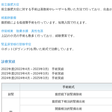
前立腺肥大症
前立腺肥大症に対する手術は蒸散術やレーザーを用いた方法で行っており、出血
精索静脈瘤
腹腔鏡による低侵襲手術を行っています。短期入院で行えます。
停留精巣 陰嚢水腫 真性包茎
上記の小児の手術も数多く行っており、経験豊富です。
腎盂尿管移行部狭窄症
ロボット(ダヴィンチ)を用いた術式で治療しています。
診療実績
2022年度(2022年4月～2023年3月) 手術実績
2023年度(2023年4月～2024年3月) 手術実績
2024年度(2024年4月～2025年3月) 手術実績
手術術式
副腎
腹腔鏡下副腎摘除術
腹腔鏡下根治的腎摘出術
開腹根治的腎摘出術