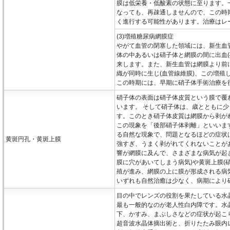
膜は低栄養・低酸素の状態に至ります。
なっても、再疎通しませんので、この時
く進行する可能性があります。治療はレ
(3)増殖糖尿病網膜症
やがて血管の閉塞した領域には、新生血
体の中あるいは硝子体と網膜の間に出血(
来します。また、新生血管は網膜より前
織が同時に生じ(血管線維膜)、この増殖
この時期には、早期に硝子体手術治療を
硝子体の表面は硝子体皮質という膜で覆
います。 そして硝子体は、歳とともに少
す。このとき硝子体皮質は網膜から剥が
この現象を「後部硝子体剥離」といいます
る自然な現象で、問題となるほどの症状
黄斑円孔・黄斑上膜
強すぎ、うまく剥がれてくれないことが
響が網膜に及んで、さまざまな病気が起
膜に穴があいてしまう病気)や黄斑上膜(
殖が進み、網膜の上に膜が形成される病
いずれも自然治癒は少なく、病期により
目の中でレンズの役割を果たしている水
最も一般的なのが老人性白内障です。水
下、かすみ、まぶしさなどの症状が起こ
超音波水晶体摘出術と、折りたたみ眼内