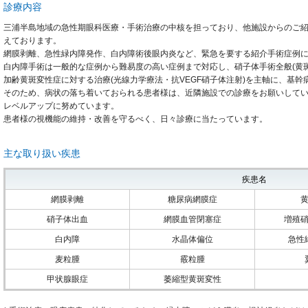
診療内容
三浦半島地域の急性期眼科医療・手術治療の中核を担っており、他施設からのご
えております。
網膜剥離、急性緑内障発作、白内障術後眼内炎など、緊急を要する紹介手術症例
白内障手術は一般的な症例から難易度の高い症例まで対応し、硝子体手術全般(黄
加齢黄斑変性症に対する治療(光線力学療法・抗VEGF硝子体注射)を主軸に、基
そのため、病状の落ち着いておられる患者様は、近隣施設での診療をお願いして
レベルアップに努めています。
患者様の視機能の維持・改善を守るべく、日々診療に当たっています。
主な取り扱い疾患
疾患名
網膜剥離
糖尿病網膜症
硝子体出血
網膜血管閉塞症
増殖
白内障
水晶体偏位
急性
麦粒腫
霰粒腫
甲状腺眼症
萎縮型黄斑変性