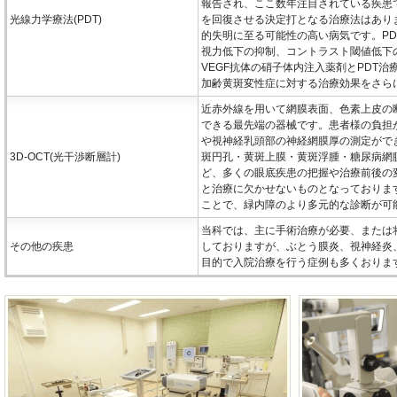
報告され、ここ数年注目されている疾患
光線力学療法(PDT)
を回復させる決定打となる治療法はあり
的失明に至る可能性の高い病気です。P
視力低下の抑制、コントラスト閾値低下
VEGF抗体の硝子体内注入薬剤とPDT
加齢黄斑変性症に対する治療効果をさら
近赤外線を用いて網膜表面、色素上皮の
できる最先端の器械です。患者様の負担が
や視神経乳頭部の神経網膜厚の測定がで
3D-OCT(光干渉断層計)
斑円孔・黄斑上膜・黄斑浮腫・糖尿病網
ど、多くの眼底疾患の把握や治療前後の
と治療に欠かせないものとなっておりま
ことで、緑内障のより多元的な診断が可
当科では、主に手術治療が必要、または
その他の疾患
しておりますが、ぶとう膜炎、視神経炎
目的で入院治療を行う症例も多くおりま