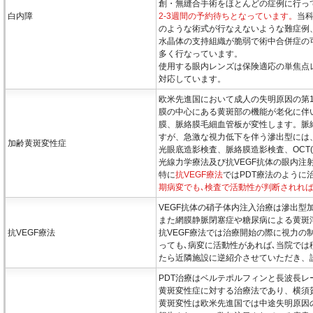
創・無縫合手術をほとんどの症例に行っ
白内障
2-3週間の予約待ちとなっています。
当
のような術式が行なえないような難症例
水晶体の支持組織が脆弱で術中合併症の
多く行なっています。
使用する眼内レンズは保険適応の単焦点
対応しています。
欧米先進国において成人の失明原因の第
膜の中心にある黄斑部の機能が老化に伴
膜、脈絡膜毛細血管板が変性します。脈
すが、急激な視力低下を伴う滲出型には
加齢黄斑変性症
光眼底造影検査、脈絡膜造影検査、OCT
光線力学療法及び抗VEGF抗体の眼内注
特に
抗VEGF療法
ではPDT療法のように
期病変でも､検査で活動性が判断されれば
VEGF抗体の硝子体内注入治療は滲出型
また網膜静脈閉塞症や糖尿病による黄斑
抗VEGF療法
抗VEGF療法では治療開始の際に視力の
っても､病変に活動性があれば､当院では
たら近隣施設に逆紹介させていただき、
PDT治療はベルテポルフィンと長波長
黄斑変性症に対する治療法であり、横須
黄斑変性は欧米先進国では中途失明原因