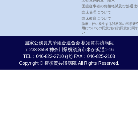
医療従事者の負担軽減及び処遇改
臨床倫理について
臨床教育について
診療に伴い発生する試料等の医学研
用についての同意(包括的同意)に関
い
国家公務員共済組合連合会 横須賀共済病院
〒238-8558 神奈川県横須賀市米が浜通1-16
TEL：046-822-2710 (代) FAX：046-825-2103
Copyright © 横須賀共済病院 All Rights Reserved.