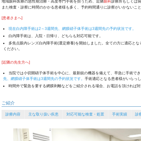
地域眼科医療の急性期治療・高度専門手術を担うため、近隣
眼科
診療所もしくは
また検査・診察に時間のかかる患者様も多く、予約時間通りに診察がいかないこ
[患者さまへ]
現在白内障手術は2～3週間先、網膜硝子体手術は3週間先の予約状況です。
白内障手術は、入院・日帰り、どちらも対応可能です。
多焦点眼内レンズ白内障手術(選定療養)を開始しました。全ての方に適応と
ください。
[近隣の先生方へ]
当院では小切開硝子体手術を中心に、最新鋭の機器を備えて、早急に手術でき
先、網膜硝子体手術は3週間先の予約状況です。
手術適応となる患者様がいらっ
時間外で緊急を要する網膜剥離などをご紹介される場合、お電話を頂ければ対
ご紹介
診療内容
主な取り扱い疾患
対応可能な検査・処置
手術実績
診