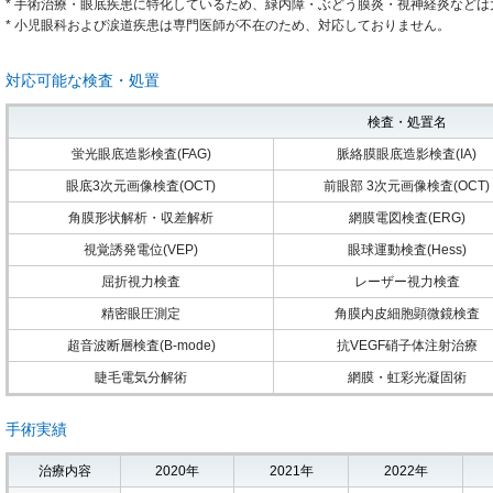
* 手術治療・眼底疾患に特化しているため、緑内障・ぶどう膜炎・視神経炎など
* 小児眼科および涙道疾患は専門医師が不在のため、対応しておりません。
対応可能な検査・処置
検査・処置名
蛍光眼底造影検査(FAG)
脈絡膜眼底造影検査(IA)
眼底3次元画像検査(OCT)
前眼部 3次元画像検査(OCT)
角膜形状解析・収差解析
網膜電図検査(ERG)
視覚誘発電位(VEP)
眼球運動検査(Hess)
屈折視力検査
レーザー視力検査
精密眼圧測定
角膜内皮細胞顕微鏡検査
超音波断層検査(B-mode)
抗VEGF硝子体注射治療
睫毛電気分解術
網膜・虹彩光凝固術
手術実績
治療内容
2020年
2021年
2022年