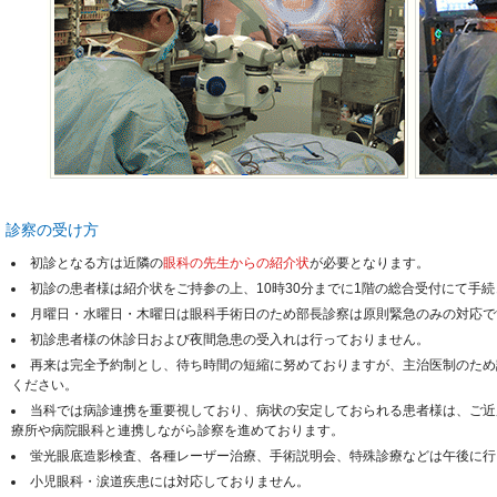
診察の受け方
初診となる方は近隣の
眼科の先生からの紹介状
が必要となります。
初診の患者様は紹介状をご持参の上、10時30分までに1階の総合受付にて手
月曜日・水曜日・木曜日は眼科手術日のため部長診察は原則緊急のみの対応で
初診患者様の休診日および夜間急患の受入れは行っておりません。
再来は完全予約制とし、待ち時間の短縮に努めておりますが、主治医制のため
ください。
当科では病診連携を重要視しており、病状の安定しておられる患者様は、ご近
療所や病院眼科と連携しながら診察を進めております。
蛍光眼底造影検査、各種レーザー治療、手術説明会、特殊診療などは午後に行
小児眼科・涙道疾患には対応しておりません。