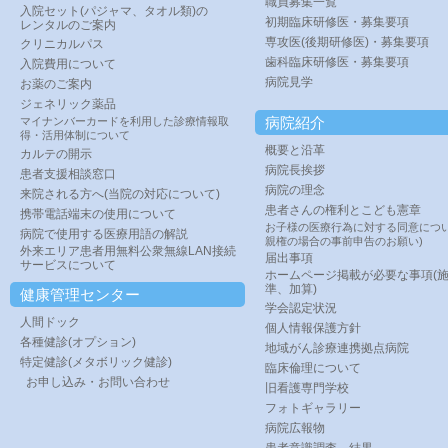
職員募集一覧
入院セット(パジャマ、タオル類)の
初期臨床研修医・募集要項
レンタルのご案内
専攻医(後期研修医)・募集要項
クリニカルパス
歯科臨床研修医・募集要項
入院費用について
病院見学
お薬のご案内
ジェネリック薬品
病院紹介
マイナンバーカードを利用した診療情報取
得・活用体制について
概要と沿革
カルテの開示
病院長挨拶
患者支援相談窓口
病院の理念
来院される方へ(当院の対応について)
患者さんの権利とこども憲章
携帯電話端末の使用について
お子様の医療行為に対する同意につい
病院で使用する医療用語の解説
親権の場合の事前申告のお願い)
外来エリア患者用無料公衆無線LAN接続
届出事項
サービスについて
ホームページ掲載が必要な事項(
準、加算)
健康管理センター
学会認定状況
人間ドック
個人情報保護方針
各種健診(オプション)
地域がん診療連携拠点病院
特定健診(メタボリック健診)
臨床倫理について
お申し込み・お問い合わせ
旧看護専門学校
フォトギャラリー
病院広報物
患者意識調査 結果