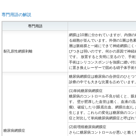
専門用語の解説
専門用語
網膜は10層に分かれていますが、内側
る細胞が並んでいます。外側の1層は色
層は脈絡膜と一緒にできて神経網膜にく
裂孔原性網膜剥離
びつきは弱いのです。何かの原因で神経
です。 放置すると失明に至るので、手
手術はシリコンスポンジを強膜に縫い付
に置き換えレーザーで固める硝子体手術
糖尿病網膜症は糖尿病の合併症のひとつ
診療の中でも大きな比重を占めています。
(1)単純糖尿病網膜症
糖尿病のコントロール不良が続くと、眼
す。 壁が肥厚した血管は脆く、血液の流
瘤)、破綻したり(眼底出血、網膜出血)
生じます。これらの変化は糖尿病のコン
症と対比して単純糖尿病網膜症と呼ばれ
(2)前増殖糖尿病網膜症
糖尿病網膜症
さらに糖尿病コントロールが悪いと脆く