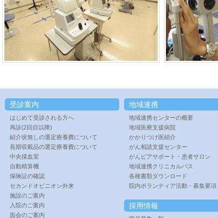
受診案内
地域連携
はじめて受診される方へ
地域連携センターの概要
再診(2回目以降)
地域医療支援病院
紹介状無しの選定療養費について
かかりつけ医紹介
長期収載品の選定療養費について
がん相談支援センター
中央採血室
がんピアサポート・患者サロン
自動精算機
地域連携クリニカルパス
保険証の確認
各種書類ダウンロード
セカンドオピニオン外来
院内ボランティア活動・募集要項
施設のご案内
採用情報
入院のご案内
面会のご案内