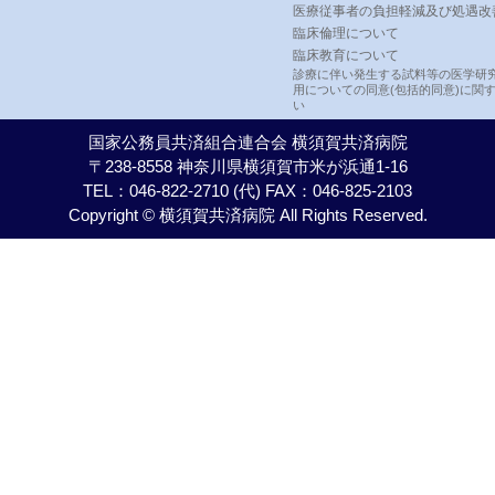
医療従事者の負担軽減及び処遇改
臨床倫理について
臨床教育について
診療に伴い発生する試料等の医学研
用についての同意(包括的同意)に関
い
国家公務員共済組合連合会 横須賀共済病院
〒238-8558 神奈川県横須賀市米が浜通1-16
TEL：046-822-2710 (代) FAX：046-825-2103
Copyright © 横須賀共済病院 All Rights Reserved.