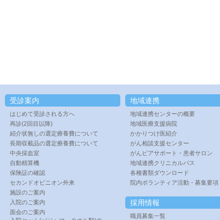
受診案内
地域連携
はじめて受診される方へ
地域連携センターの概要
再診(2回目以降)
地域医療支援病院
紹介状無しの選定療養費について
かかりつけ医紹介
長期収載品の選定療養費について
がん相談支援センター
中央採血室
がんピアサポート・患者サロン
自動精算機
地域連携クリニカルパス
保険証の確認
各種書類ダウンロード
セカンドオピニオン外来
院内ボランティア活動・募集要項
施設のご案内
採用情報
入院のご案内
面会のご案内
職員募集一覧