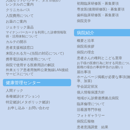
入院セット(パジャマ、タオル類)の
初期臨床研修医・募集要項
レンタルのご案内
専攻医(後期研修医)・募集要項
クリニカルパス
歯科臨床研修医・募集要項
入院費用について
病院見学
お薬のご案内
ジェネリック薬品
病院紹介
マイナンバーカードを利用した診療情報取
得・活用体制について
概要と沿革
カルテの開示
病院長挨拶
患者支援相談窓口
病院の理念
来院される方へ(当院の対応について)
患者さんの権利とこども憲章
携帯電話端末の使用について
お子様の医療行為に対する同意につい
病院で使用する医療用語の解説
親権の場合の事前申告のお願い)
外来エリア患者用無料公衆無線LAN接続
届出事項
サービスについて
ホームページ掲載が必要な事項(
準、加算)
健康管理センター
学会認定状況
人間ドック
個人情報保護方針
各種健診(オプション)
地域がん診療連携拠点病院
特定健診(メタボリック健診)
臨床倫理について
お申し込み・お問い合わせ
旧看護専門学校
フォトギャラリー
病院広報物
患者意識調査 結果