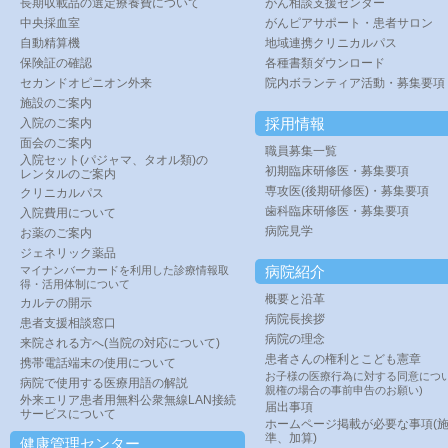
長期収載品の選定療養費について
がん相談支援センター
中央採血室
がんピアサポート・患者サロン
自動精算機
地域連携クリニカルパス
保険証の確認
各種書類ダウンロード
セカンドオピニオン外来
院内ボランティア活動・募集要項
施設のご案内
採用情報
入院のご案内
面会のご案内
職員募集一覧
入院セット(パジャマ、タオル類)の
初期臨床研修医・募集要項
レンタルのご案内
専攻医(後期研修医)・募集要項
クリニカルパス
歯科臨床研修医・募集要項
入院費用について
病院見学
お薬のご案内
ジェネリック薬品
病院紹介
マイナンバーカードを利用した診療情報取
得・活用体制について
概要と沿革
カルテの開示
病院長挨拶
患者支援相談窓口
病院の理念
来院される方へ(当院の対応について)
患者さんの権利とこども憲章
携帯電話端末の使用について
お子様の医療行為に対する同意につい
病院で使用する医療用語の解説
親権の場合の事前申告のお願い)
外来エリア患者用無料公衆無線LAN接続
届出事項
サービスについて
ホームページ掲載が必要な事項(
準、加算)
健康管理センター