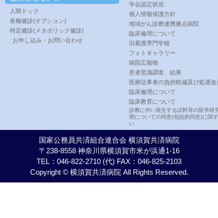
学会認定状況
人間ドック
個人情報保護方針
各種健診(オプション)
地域がん診療連携拠点病院
特定健診(メタボリック健診)
臨床倫理について
お申し込み・お問い合わせ
旧看護専門学校
フォトギャラリー
病院広報物
患者意識調査 結果
医療従事者の負担軽減及び処遇改
臨床倫理について
臨床教育について
診療に伴い発生する試料等の医学研
用についての同意(包括的同意)に関
い
国家公務員共済組合連合会 横須賀共済病院
〒238-8558 神奈川県横須賀市米が浜通1-16
TEL：046-822-2710 (代) FAX：046-825-2103
Copyright © 横須賀共済病院 All Rights Reserved.