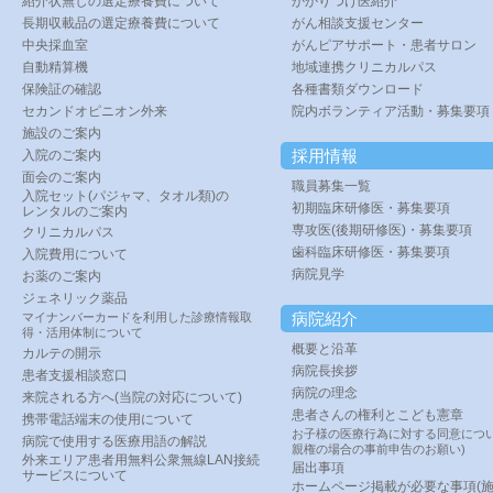
紹介状無しの選定療養費について
かかりつけ医紹介
長期収載品の選定療養費について
がん相談支援センター
中央採血室
がんピアサポート・患者サロン
自動精算機
地域連携クリニカルパス
保険証の確認
各種書類ダウンロード
セカンドオピニオン外来
院内ボランティア活動・募集要項
施設のご案内
採用情報
入院のご案内
面会のご案内
職員募集一覧
入院セット(パジャマ、タオル類)の
初期臨床研修医・募集要項
レンタルのご案内
専攻医(後期研修医)・募集要項
クリニカルパス
歯科臨床研修医・募集要項
入院費用について
病院見学
お薬のご案内
ジェネリック薬品
病院紹介
マイナンバーカードを利用した診療情報取
得・活用体制について
概要と沿革
カルテの開示
病院長挨拶
患者支援相談窓口
病院の理念
来院される方へ(当院の対応について)
患者さんの権利とこども憲章
携帯電話端末の使用について
お子様の医療行為に対する同意につい
病院で使用する医療用語の解説
親権の場合の事前申告のお願い)
外来エリア患者用無料公衆無線LAN接続
届出事項
サービスについて
ホームページ掲載が必要な事項(