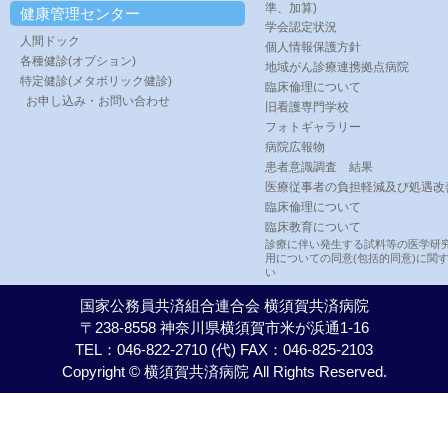
準、加算)
健康管理センター
学会認定状況
人間ドック
個人情報保護方針
各種健診(オプション)
地域がん診療連携拠点病院
特定健診(メタボリック健診)
臨床倫理について
お申し込み・お問い合わせ
旧看護専門学校
フォトギャラリー
病院広報物
患者意識調査 結果
医療従事者の負担軽減及び処遇改
臨床倫理について
臨床教育について
診療に伴い発生する試料等の医学研
用についての同意(包括的同意)に関
い
国家公務員共済組合連合会 横須賀共済病院
〒238-8558 神奈川県横須賀市米が浜通1-16
TEL：046-822-2710 (代) FAX：046-825-2103
Copyright © 横須賀共済病院 All Rights Reserved.