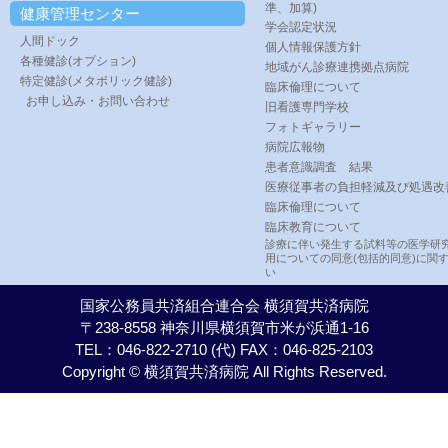
準、加算)
健康管理センター
学会認定状況
人間ドック
個人情報保護方針
各種健診(オプション)
地域がん診療連携拠点病院
特定健診(メタボリック健診)
臨床倫理について
お申し込み・お問い合わせ
旧看護専門学校
フォトギャラリー
病院広報物
患者意識調査 結果
医療従事者の負担軽減及び処遇改
臨床倫理について
臨床教育について
診療に伴い発生する試料等の医学研
用についての同意(包括的同意)に関
い
国家公務員共済組合連合会 横須賀共済病院
〒238-8558 神奈川県横須賀市米が浜通1-16
TEL：046-822-2710 (代) FAX：046-825-2103
Copyright © 横須賀共済病院 All Rights Reserved.