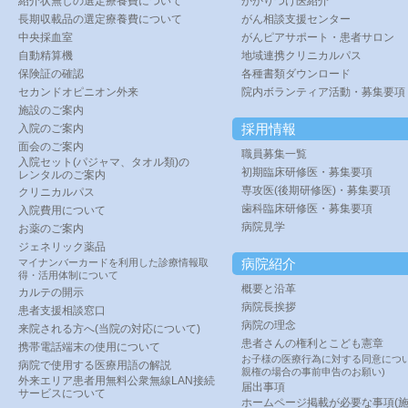
紹介状無しの選定療養費について
かかりつけ医紹介
長期収載品の選定療養費について
がん相談支援センター
中央採血室
がんピアサポート・患者サロン
自動精算機
地域連携クリニカルパス
保険証の確認
各種書類ダウンロード
セカンドオピニオン外来
院内ボランティア活動・募集要項
施設のご案内
採用情報
入院のご案内
面会のご案内
職員募集一覧
入院セット(パジャマ、タオル類)の
初期臨床研修医・募集要項
レンタルのご案内
専攻医(後期研修医)・募集要項
クリニカルパス
歯科臨床研修医・募集要項
入院費用について
病院見学
お薬のご案内
ジェネリック薬品
病院紹介
マイナンバーカードを利用した診療情報取
得・活用体制について
概要と沿革
カルテの開示
病院長挨拶
患者支援相談窓口
病院の理念
来院される方へ(当院の対応について)
患者さんの権利とこども憲章
携帯電話端末の使用について
お子様の医療行為に対する同意につい
病院で使用する医療用語の解説
親権の場合の事前申告のお願い)
外来エリア患者用無料公衆無線LAN接続
届出事項
サービスについて
ホームページ掲載が必要な事項(