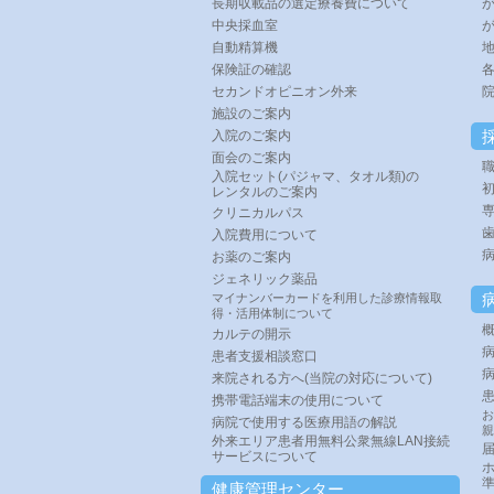
長期収載品の選定療養費について
中央採血室
自動精算機
保険証の確認
セカンドオピニオン外来
施設のご案内
入院のご案内
面会のご案内
入院セット(パジャマ、タオル類)の
レンタルのご案内
専
クリニカルパス
入院費用について
お薬のご案内
ジェネリック薬品
マイナンバーカードを利用した診療情報取
得・活用体制について
カルテの開示
患者支援相談窓口
来院される方へ(当院の対応について)
携帯電話端末の使用について
お
病院で使用する医療用語の解説
親
外来エリア患者用無料公衆無線LAN接続
サービスについて
準
健康管理センター