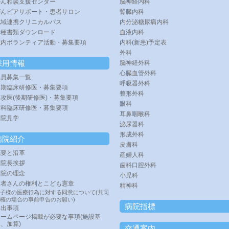
がん相談支援センター
脳神経内科
がんピアサポート・患者サロン
腎臓内科
地域連携クリニカルパス
内分泌糖尿病内科
各種書類ダウンロード
血液内科
院内ボランティア活動・募集要項
内科(新患)予定表
外科
採用情報
脳神経外科
心臓血管外科
職員募集一覧
呼吸器外科
初期臨床研修医・募集要項
整形外科
攻医(後期研修医)・募集要項
眼科
歯科臨床研修医・募集要項
耳鼻咽喉科
病院見学
泌尿器科
形成外科
病院紹介
皮膚科
概要と沿革
産婦人科
病院長挨拶
歯科口腔外科
病院の理念
小児科
患者さんの権利とこども憲章
精神科
子様の医療行為に対する同意について(共同
権の場合の事前申告のお願い)
病院指標
届出事項
ホームページ掲載が必要な事項(施設基
、加算)
交通案内