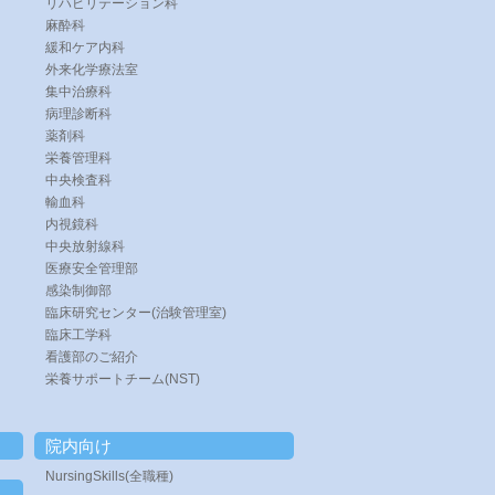
リハビリテーション科
麻酔科
緩和ケア内科
外来化学療法室
集中治療科
病理診断科
薬剤科
栄養管理科
中央検査科
輸血科
内視鏡科
中央放射線科
医療安全管理部
感染制御部
臨床研究センター(治験管理室)
臨床工学科
看護部のご紹介
栄養サポートチーム(NST)
院内向け
NursingSkills(全職種)