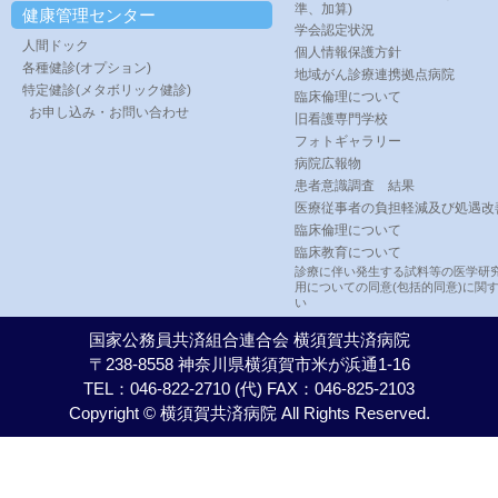
準、加算)
健康管理センター
学会認定状況
人間ドック
個人情報保護方針
各種健診(オプション)
地域がん診療連携拠点病院
特定健診(メタボリック健診)
臨床倫理について
お申し込み・お問い合わせ
旧看護専門学校
フォトギャラリー
病院広報物
患者意識調査 結果
医療従事者の負担軽減及び処遇改
臨床倫理について
臨床教育について
診療に伴い発生する試料等の医学研
用についての同意(包括的同意)に関
い
国家公務員共済組合連合会 横須賀共済病院
〒238-8558 神奈川県横須賀市米が浜通1-16
TEL：046-822-2710 (代) FAX：046-825-2103
Copyright © 横須賀共済病院 All Rights Reserved.