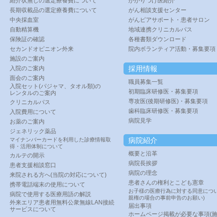
紹介状無しの選定療養費について
かかりつけ医紹介
長期収載品の選定療養費について
がん相談支援センター
中央採血室
がんピアサポート・患者サロン
自動精算機
地域連携クリニカルパス
保険証の確認
各種書類ダウンロード
セカンドオピニオン外来
院内ボランティア活動・募集要項
施設のご案内
採用情報
入院のご案内
面会のご案内
職員募集一覧
入院セット(パジャマ、タオル類)の
初期臨床研修医・募集要項
レンタルのご案内
専攻医(後期研修医)・募集要項
クリニカルパス
歯科臨床研修医・募集要項
入院費用について
病院見学
お薬のご案内
ジェネリック薬品
病院紹介
マイナンバーカードを利用した診療情報取
得・活用体制について
概要と沿革
カルテの開示
病院長挨拶
患者支援相談窓口
病院の理念
来院される方へ(当院の対応について)
患者さんの権利とこども憲章
携帯電話端末の使用について
お子様の医療行為に対する同意につい
病院で使用する医療用語の解説
親権の場合の事前申告のお願い)
外来エリア患者用無料公衆無線LAN接続
届出事項
サービスについて
ホームページ掲載が必要な事項(