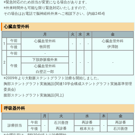
※緊急対応のため担当が変更になる場合があります。
※外来時間外も可能な限り緊急対応いたしますので、
その場合はお電話で脳神経科外来へご相談下さい。(内線2454)
心臓血管外科
月
火
水
木
金
午前
心臓血管外科
心臓血管外科
1
-
-
-
牧田哲
伊澤朗
午後
午前
-
下肢静脈瘤外来
2
-
-
-
-
午後
心臓血管外科
白壁正一郎
※2009年より大動脈ステントグラフト治療を開始しました。
胸部ステントグラフト実施施設(関連10学会構成ステントグラフト実施基準管理
委員会)
腹部ステントグラフト実施施設(同上)
呼吸器外科
月
火
水
木
金
午前
再診番
再診番
石川善啓
診療担当
-
-
再診番
午後
根本大士
石川善啓