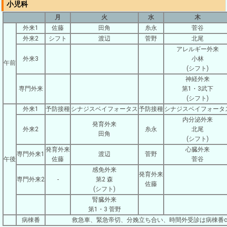
小児科
月
火
水
木
外来1
佐藤
田角
糸永
菅谷
外来2
シフト
渡辺
菅野
北尾
アレルギー外来
外来3
小林
午前
(シフト)
神経外来
専門外来
第1・3武下
(シフト)
外来1
予防接種
シナジスベイフォータス
予防接種
シナジスベイフォータ
内分泌外来
発育外来
外来2
糸永
北尾
田角
(シフト)
発育外来
心臓外来
専門外来1
渡辺
菅野
午後
佐藤
菅谷
感免外来
発育外来
専門外来2
-
第2 森
佐藤
(シフト)
腎臓外来
第1・3 菅野
病棟番
救急車、緊急帝切、分娩立ち合い、時間外受診は病棟番ca