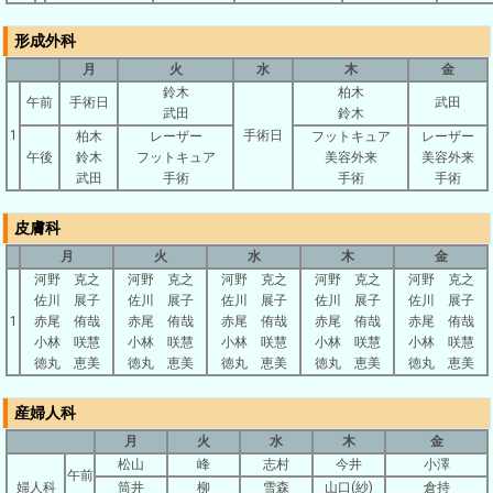
形成外科
月
火
水
木
金
鈴木
柏木
午前
手術日
武田
武田
鈴木
1
手術日
柏木
レーザー
フットキュア
レーザー
午後
鈴木
フットキュア
美容外来
美容外来
武田
手術
手術
手術
皮膚科
月
火
水
木
金
河野 克之
河野 克之
河野 克之
河野 克之
河野 克之
佐川 展子
佐川 展子
佐川 展子
佐川 展子
佐川 展子
1
赤尾 侑哉
赤尾 侑哉
赤尾 侑哉
赤尾 侑哉
赤尾 侑哉
小林 咲慧
小林 咲慧
小林 咲慧
小林 咲慧
小林 咲慧
徳丸 恵美
徳丸 恵美
徳丸 恵美
徳丸 恵美
徳丸 恵美
産婦人科
月
火
水
木
金
松山
峰
志村
今井
小澤
午前
婦人科
筒井
柳
雪森
山口(紗)
倉持