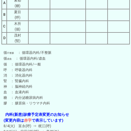
紫都
A
(糖)
夏目
B
(呼)
木所
C
(循)
茂村
D
(腎)
循
： 循環器内科/不整脈
不整脈
循
： 循環器内科/虚血
虚血
循 ： 循環器内科/一般
呼 ： 呼吸器内科
消 ： 消化器内科
腎 ： 腎臓内科
神 ： 脳神経内科
血 ： 血液内科
糖 ： 内分泌糖尿病内科
膠 ： 膠原病・リウマチ内科
内科(新患)診療予定表変更のお知らせ
(変更内容は
赤字
で表示しています)
8/4(火) 富永(呼) ⇒ 梶江(呼)