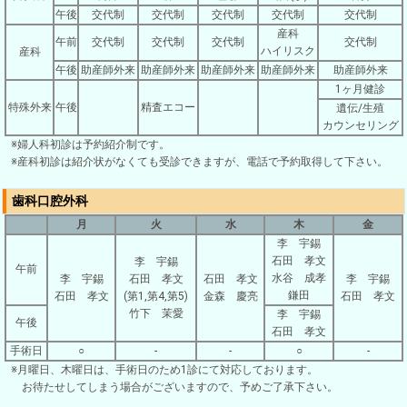
午後
交代制
交代制
交代制
交代制
交代制
産科
午前
交代制
交代制
交代制
交代制
ハイリスク
産科
午後
助産師外来
助産師外来
助産師外来
助産師外来
助産師外来
1ヶ月健診
特殊外来
午後
精査エコー
遺伝/生殖
カウンセリング
※婦人科初診は予約紹介制です。
※産科初診は紹介状がなくても受診できますが、電話で予約取得して下さい。
歯科口腔外科
月
火
水
木
金
李 宇錫
石田 孝文
李 宇錫
午前
水谷 成孝
李 宇錫
石田 孝文
石田 孝文
李 宇錫
鎌田
石田 孝文
(第1,第4,第5)
金森 慶亮
石田 孝文
竹下 茉愛
李 宇錫
午後
石田 孝文
手術日
○
-
-
○
-
※月曜日、木曜日は、手術日のため1診にて対応しております。
お待たせしてしまう場合がございますので、予めご了承下さい。