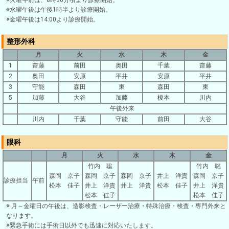
※火曜午前は、8時30分頃より診療開始。
※水曜午後は午後1時半より診療開始。
※金曜午後は14:00より診療開始。
整形外科
月
火
水
木
金
1
齋藤
前田
奥田
千葉
齋藤
2
奥田
安原
平井
安原
平井
3
守能
森田
東
森田
東
5
加藤
大谷
加藤
榎本
川内
午後外来
川内
千葉
守能
前田
大谷
眼科
月
火
水
木
金
竹内 聡
竹内 聡
森岡 京子
森岡 京子
森岡 京子
井上 洋貴
森岡 京子
診療担当
午前
松本 佳子
井上 洋貴
井上 洋貴
松本 佳子
井上 洋貴
松本 佳子
松本 佳子
※ 月～金曜日の午後は、造影検査・レーザー治療・特殊治療・検査・専門外来と
なります。
※緊急手術には手術日以外でも迅速に対応いたします。