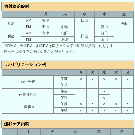
放射線治療科
月
火
水
木
金
AM
海津
田山
初診
池田
PM
田山
杉浦
西川
AM
海津
池田
池田
再診
田山
PM
杉浦
西川
月曜AM、火曜PM、木曜PMは横浜市立大学の医師が担当いたします。
担当医は臨時で変更になることがあります。
リハビリテーション科
月
火
水
木
金
午前
○
○
○
○
○
新患外来
午後
-
-
-
-
-
午前
-
補装具外来
午後
○
午前
○
○
○
○
○
一般再来
午後
-
-
-
-
-
緩和ケア内科
月
火
水
木
金