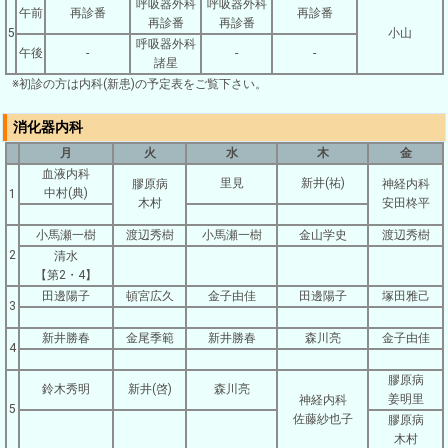
呼吸器外科
呼吸器外科
午前
再診番
再診番
再診番
再診番
5
小山
呼吸器外科
午後
-
-
-
諸星
※初診の方は内科(新患)の予定表をご覧下さい。
消化器内科
月
火
水
木
金
血液内科
里見
新井(祐)
膠原病
神経内科
中村(典)
1
木村
安田柊平
小馬瀬一樹
渡辺秀樹
小馬瀬一樹
金山学史
渡辺秀樹
2
清水
【第2・4】
田邊陽子
頓宮広久
金子由佳
田邊陽子
塚田雅己
3
新井勝春
金尾季範
新井勝春
森川亮
金子由佳
4
膠原病
鈴木秀明
新井(啓)
森川亮
姜明里
神経内科
5
佐藤紗也子
膠原病
木村