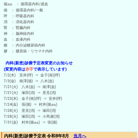
循
： 循環器内科/虚血
虚血
循 ： 循環器内科/一般
呼 ： 呼吸器内科
消 ： 消化器内科
腎 ： 腎臓内科
神 ： 脳神経内科
血 ： 血液内科
糖 ： 内分泌糖尿病内科
膠 ： 膠原病・リウマチ内科
内科(新患)診療予定表変更のお知らせ
(変更内容は
赤字
で表示しています)
7/2(木) 安井(呼) ⇒ 金子(侑)(呼)
7/3(金) 南澤(循) ⇒ 八木(血)
7/21(火) 八木(血) ⇒ 南澤(血)
7/21(火) 塚田(消) ⇒ 里見(消)
7/23(木) 金子(侑)(呼) ⇒ 安井(呼)
7/24(金) 張(循) ⇒ 村井(循
)
虚血
7/28(火) 里見(消) ⇒ 塚田(消)
7/28(火) 塚田(消) ⇒ 小馬瀬(消)
7/31(金) 村井(循
) ⇒ 張(循)
虚血
内科(新患)診療予定表 令和8年8月
当月へ