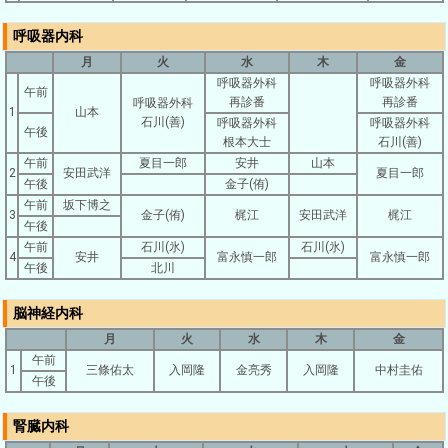
呼吸器内科
月
火
水
木
金
呼吸器外科
呼吸器外科
午前
再診番
再診番
呼吸器外科
1
山本
石川(善)
呼吸器外科
呼吸器外科
午後
根本大士
石川(善)
午前
夏目一郎
安井
山本
2
安田武洋
夏目一郎
午後
金子(侑)
午前
坂下博之
3
金子(侑)
梶江
安田武洋
梶江
午後
午前
石川(氷)
石川(氷)
4
安井
富永慎一郎
富永慎一郎
午後
北川
脳神経内科
月
火
水
木
金
午前
1
三條佑太
入岡隆
金亮秀
入岡隆
中村圭佑
午後
腎臓内科