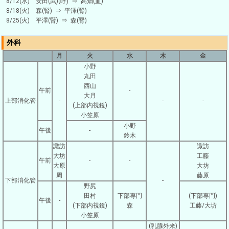
8/12(水) 安田(武)(呼) ⇒ 髙畑(血)
8/18(火) 森(腎) ⇒ 平澤(腎)
8/25(火) 平澤(腎) ⇒ 森(腎)
外科
月
火
水
木
金
小野
丸田
西山
午前
-
大月
上部消化管
-
-
-
(上部内視鏡)
小笠原
小野
午後
-
鈴木
諏訪
諏訪
大坊
工藤
午前
-
-
大原
大坊
周
藤原
下部消化管
-
野尻
田村
下部専門
(下部専門)
午後
-
(下部内視鏡)
森
工藤/大坊
小笠原
(乳腺外来)