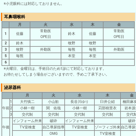
※小児眼科には対応しておりません。
耳鼻咽喉科
月
火
水
木
金
常勤医
常勤医
1
佐藤
鈴木
佐藤
OPE日
OPE日
2
鈴木
牧野
牧野
3
牧野
外勤医
毎熊
毎熊
外勤医
5
毎熊
本堂
本堂
6
※火曜日、金曜日は、手術日のため1診にて対応しております。
お待たせしてしまう場合がございますので、予めご了承下さい。
泌尿器科
月
火
水
木
金
1
大竹慎二
小山歓
長谷川ゆり
臼井公紹
楠田麻
午前
2
小林一樹
関 佑哉
小林一樹
苅部樹里衣
岩本源
3
交代制
交代制
交代制
交代制
交代
インフォーム外来
破砕
インフォーム外来
破砕
午後
TV室検査
自己導尿指導
TV室検査
ゾーフィゴ外来
自己導尿
OMG
TV室検査