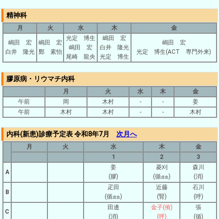
精神科
月
火
水
木
金
光定 博生
嶋田 宏
嶋田 宏
嶋田 宏
嶋田 宏
嶋田 宏
白井 隆光
白井 隆光
鄭 素怡
光定 博生(ACT 専門外来)
尾崎 龍央
光定 博生
膠原病・リウマチ内科
月
火
水
木
金
午前
岡
木村
-
-
姜
午前
木村
木村
-
-
木村
内科(新患)診療予定表 令和8年7月
次月へ
月
火
水
木
金
1
2
3
姜
菱刈
森川
A
(膠)
(循
)
(消)
虚血
疋田
近藤
石川
B
(循
)
(腎)
(呼)
虚血
田邊
金子(侑)
張
C
(消)
(呼)
(循)