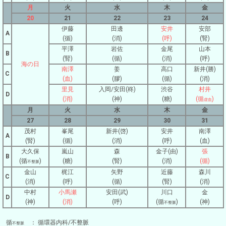
月
火
水
木
金
20
21
22
23
24
伊藤
田邊
安井
安部
A
(循)
(消)
(呼)
(腎)
平澤
岩佐
金尾
山本
B
(腎)
(循)
(消)
(呼)
海の日
南澤
姜
高口
新井(勝)
C
(血)
(膠)
(循)
(消)
里見
入岡/安田(柊)
渋谷
村井
D
(消)
(神)
(糖)
(循
)
虚血
月
火
水
木
金
27
28
29
30
31
茂村
峯尾
新井(啓)
安井
南澤
A
(腎)
(循)
(消)
(呼)
(血)
大久保
嵐山
森
金子(由)
張
B
(循
)
(糖)
(腎)
(消)
(循)
不整脈
金山
梶江
矢野
近藤
森川
C
(消)
(呼)
(循)
(腎)
(消)
中村
小馬瀬
安田(武)
川口
金
D
(神)
(消)
(呼)
(循
)
(神)
不整脈
循
： 循環器内科/不整脈
不整脈