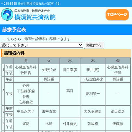
〒238-8558 神奈川県横須賀市米が浜通1-16
診療予定表
こちらからご希望の診療科に移動できます
循環器内科
月
火
水
木
金
午前
心臓血管外科
心臓血管外科
1
矢野弘崇
川口直彦
新井(亮)
牧田哲
伊澤
午後
午前
再診番
下肢虚血外来
再診番
心外
2
高口
下肢静脈瘤
午後
-
菱刈景一
-
外来
心外白壁
午前
3
中島永美子
田中泰章
大久保健史
疋田浩之
午後
午前
4
峯尾
木所
村井典史
張峻模
伊藤諒
午後