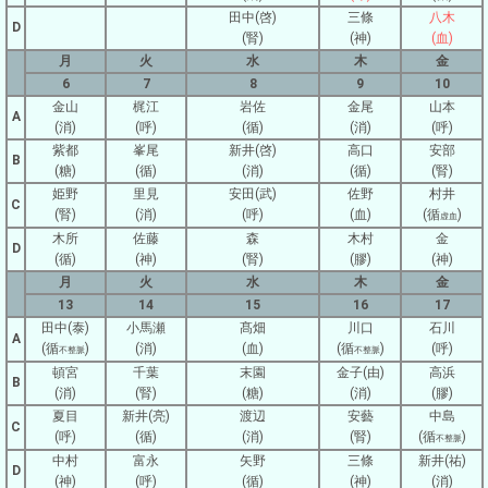
田中(啓)
三條
八木
D
(腎)
(神)
(血)
月
火
水
木
金
6
7
8
9
10
金山
梶江
岩佐
金尾
山本
A
(消)
(呼)
(循)
(消)
(呼)
紫都
峯尾
新井(啓)
高口
安部
B
(糖)
(循)
(消)
(循)
(腎)
姫野
里見
安田(武)
佐野
村井
C
(腎)
(消)
(呼)
(血)
(循
)
虚血
木所
佐藤
森
木村
金
D
(循)
(神)
(腎)
(膠)
(神)
月
火
水
木
金
13
14
15
16
17
田中(泰)
小馬瀬
髙畑
川口
石川
A
(循
)
(消)
(血)
(循
)
(呼)
不整脈
不整脈
頓宮
千葉
末園
金子(由)
高浜
B
(消)
(腎)
(糖)
(消)
(膠)
夏目
新井(亮)
渡辺
安藝
中島
C
(呼)
(循)
(消)
(腎)
(循
)
不整脈
中村
富永
矢野
三條
新井(祐)
D
(神)
(呼)
(循)
(神)
(消)