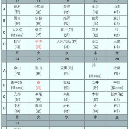
17
18
19
20
17
茂村
小馬瀬
矢野
金尾
山本
A
(腎)
(消)
(循)
(消)
(呼)
夏目
伊藤
姫野
佐野
森川
B
(呼)
(循)
(腎)
(血)
(消)
大久保
梶江
新井(啓)
渋谷
張
C
(循
)
(呼)
(消)
(糖)
(循)
不整脈
頓宮
平澤
入岡/安田(柊)
高口
三條
D
(消)
(腎)
(神)
(循)
(神)
月
火
水
木
金
24
25
26
27
28
川口
金山
嵐山
安田(武)
近藤
A
(消)
(糖)
(呼)
(腎)
(循
)
不整脈
田中(泰)
森
渡辺
安井
中島
B
(循
)
(腎)
(消)
(呼)
(循
)
不整脈
不整脈
安部
峯尾
髙畑
木村
新井(祐)
C
(腎)
(循)
(血)
(膠)
(消)
中村
塚田
岩佐
金
石川
D
(神)
(消)
(循)
(神)
(呼)
月
火
水
木
金
31