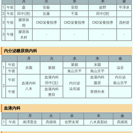
月
火
水
木
金
1
午前
森
安藝
安部
姫野
平澤卓
2
午前
田中(啓)
近藤
千葉
田中(啓)
膠原病
3
午前
CKD栄養指導
CKD栄養指導
CKD栄養指導
茂村碧
岡
膠原病
3
午後
-
-
-
-
木村
内分泌糖尿病内科
月
火
水
木
金
午前
紫都
末園
1
末園
紫都
澁谷
午後
嵐山京平
嵐山京平
血液内科
血液内科
内分泌
午前
田中(圭)
藤原
嵐山京平
血液内科
内分泌
2
八木
澁谷誠
血液内科
午後
禁煙外来
豊田
血液内科
月
火
水
木
金
1
午前
南澤憲史
髙畑篤
佐野友宥
八木真梨絵
髙畑篤