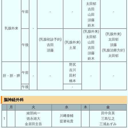
太田郁
吉田
午前
-
-
-
山田
須藤
鈴木
乳腺外来
-
(乳腺外来)
(乳腺外来)
太田郁
(乳腺初診予約)
太田郁
(乳腺外来)
山田
午後
吉田
須藤
土屋
吉田
須藤
(乳腺治療方針)
須藤
太田郁
鈴木
野尻
吉川
午前
田村
肝・胆・膵
-
-
-
-
橋本
午後
-
脳神経外科
月
火
水
木
金
綾部純一
田中良英
川﨑泰輔
1
徳永雄大
三島弘之
提箸祐貴
金居田圭吾
三浦あずみ