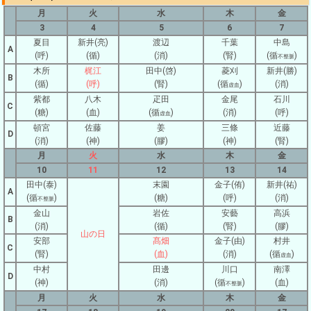
月
火
水
木
金
3
4
5
6
7
夏目
新井(亮)
渡辺
千葉
中島
A
(呼)
(循)
(消)
(腎)
(循
)
不整脈
木所
梶江
田中(啓)
菱刈
新井(勝)
B
(循)
(呼)
(腎)
(循
)
(消)
虚血
紫都
八木
疋田
金尾
石川
C
(糖)
(血)
(循
)
(消)
(呼)
虚血
頓宮
佐藤
姜
三條
近藤
D
(消)
(神)
(膠)
(神)
(腎)
月
火
水
木
金
10
11
12
13
14
田中(泰)
末園
金子(侑)
新井(祐)
A
(循
)
(糖)
(呼)
(消)
不整脈
金山
岩佐
安藝
高浜
B
(消)
(循)
(腎)
(膠)
山の日
安部
髙畑
金子(由)
村井
C
(腎)
(血)
(消)
(循
)
虚血
中村
田邊
川口
南澤
D
(神)
(消)
(循
)
(血)
不整脈
月
火
水
木
金