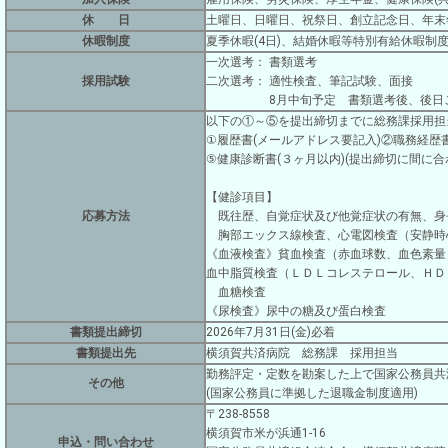
休 日
土曜日、日曜日、祝祭日、創立記念日、年末年始
休暇制度
夏季休暇(4日)、結婚休暇等特別有給休暇制度
一次選考： 書類選考
採用試験
二次選考： 適性検査、筆記試験、面接
8月中旬予定 書類選考後、後日ご
以下の①～⑤を提出締切までに総務課採用担
①履歴書(メールアドレス要記入)②職務経
⑤健康診断書(３ヶ月以内)(提出締切に間に
【健診項目】
応募方法
既往歴、自覚症状及び他覚症状の有無、身
胸部エックス線検査、心電図検査（安静時
《血液検査》貧血検査（赤血球数、血色素量
血中脂質検査（ＬＤＬコレステロール、ＨＤ
血糖検査
《尿検査》尿中の糖及び蛋白検査
書類提出締切
2026年7月31日(金)必着
書類提出先
横須賀共済病院 総務課 採用担当
勤務評定・定数を勘案した上で国家公務員共
その他
(国家公務員に準拠した退職金制度適用)
〒238-8558
横須賀市米が浜通1-16
申込・問い合わせ