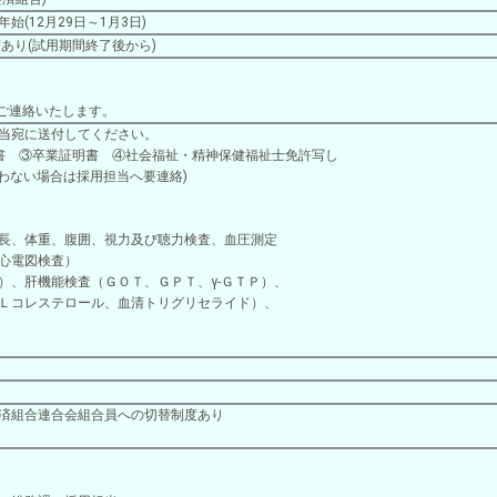
(12月29日～1月3日)
あり(試用期間終了後から)
連絡いたします。
当宛に送付してください。
歴書 ③卒業証明書 ④社会福祉・精神保健福祉士免許写し
合わない場合は採用担当へ要連絡)
長、体重、腹囲、視力及び聴力検査、血圧測定
心電図検査）
）、肝機能検査（ＧＯＴ、ＧＰＴ、γ-ＧＴＰ）、
Ｌコレステロール、血清トリグリセライド）、
済組合連合会組合員への切替制度あり