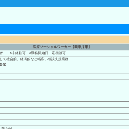
医療ソーシャルワーカー【既卒採用】
者 ※未経験可 ※勤務開始日 応相談可
して社会的、経済的など幅広い相談支援業務
参加
り
済組合)