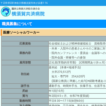
〒238-8558 神奈川県横須賀市米が浜通1-16
職員募集について
医療ソーシャルワーカー
応募資格
社会福祉士および精神保健福祉士 資格取得
・外来・入院中の患者さんやそのご家族に対
業務内容
・院内カンファレンス・委員会・会議等への
・院外会議・研修等への参加
雇用形態
正社員(常勤的非常勤) 試用期間あり(6ヵ月)
基本給 (本俸+地域手当)
大卒270,512円
初任給
短大・専門卒 254,620円
(国家公務員に準拠した給与)※経験考慮あ
諸手当
通勤手当、時間外手当、扶養手当、住居手当
昇給
年1回(10月)
賞与
年2回(4.5ヶ月、令和7年度実績)
勤務時間
平日8:30〜17:15(休憩60分)
加入保険
雇用保険、労災保険、厚生年金、健康保険(共