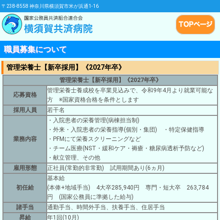
〒238-8558 神奈川県横須賀市米が浜通1-16
職員募集について
管理栄養士【新卒採用】《2027年卒》
管理栄養士【新卒採用】《2027年卒》
管理栄養士養成校を卒業見込みで、令和9年4月より就業可能な
応募資格
方 ※国家資格合格を条件とします
採用人員
若干名
・入院患者の栄養管理(病棟担当制)
・外来・入院患者の栄養指導(個別・集団) ・特定保健指導
業務内容
・PFMにて栄養スクリーニングなど
・チーム医療(NST・緩和ケア・褥瘡・糖尿病透析予防など)
・献立管理、その他
雇用形態
正社員(常勤的非常勤) 試用期間あり(6ヵ月)
基本給
初任給
(本俸+地域手当) 4大卒285,940円 専門・短大卒 263,784
円 (国家公務員に準拠した給与)
諸手当
通勤手当、時間外手当、扶養手当、住居手当
昇給
年1回(10月)