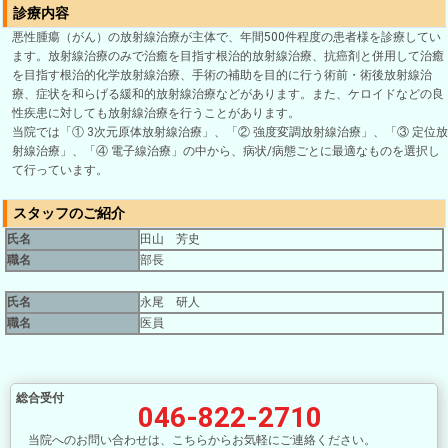
診療内容
悪性腫瘍（がん）の放射線治療が主体で、年間500件程度の患者様を診療してい
ます。放射線治療のみで治癒を目指す根治的放射線治療、抗癌剤と併用して治癒
を目指す根治的化学放射線治療、手術の補助を目的に行う術前・術後放射線治
療、症状を和らげる緩和的放射線治療などがあります。また、ケロイドなどの良
性疾患に対しても放射線治療を行うことがあります。
当院では「① 3次元原体放射線治療」、「② 強度変調放射線治療」、「③ 定位放
射線治療」、「④ 電子線治療」の中から、病状/病態ごとに最適なものを選択し
て行っています。
スタッフのご紹介
氏名
田山 芳史
職名
部長
氏名
永尾 研人
職名
医員
総合受付
046-822-2710
当院へのお問い合わせは、こちらからお気軽にご連絡ください。