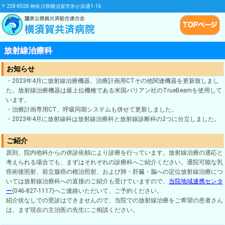
〒238-8558 神奈川県横須賀市米が浜通1-16
放射線治療科
お知らせ
・2023年4月に放射線治療機器、治療計画用CTその他関連機器を更新致しまし
た。放射線治療機器は最上位機種である米国バリアン社のTrueBeamを使用して
います。
・治療計画専用CT、呼吸同期システムも併せて更新しました。
・2023年4月に放射線科は放射線治療科と放射線診断科の2つに分立しました。
ご紹介
原則、院内他科からの併診依頼により診療を行っています。放射線治療の適応と
考えられる場合でも、まずはそれぞれの診療科へご紹介ください。通院可能な乳
癌術後照射、前立腺癌の根治照射、および肺・肝臓・脳への定位放射線治療につ
いては放射線治療科への直接のご紹介も受けていますので、
当院地域連携センタ
ー
(046-827-1117)へご連絡いただいて、ご予約ください。
紹介状なしでの受診はできませんので、当院での放射線治療をご希望の患者さん
は、まず現在の主治医の先生にご相談ください。